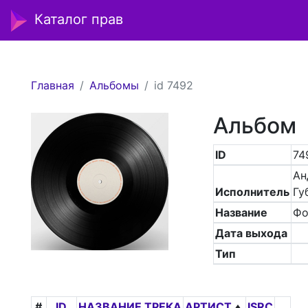
Каталог прав
Главная
Альбомы
id 7492
Альбом
ID
74
Ан
Исполнитель
Гу
Название
Фо
Дата выхода
Тип
#
ID
НАЗВАНИЕ ТРЕКА
АРТИСТ
ISRC