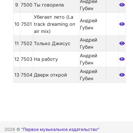
Андрей
9
7500
Ты говорила
Губин
Убегает лето (La
Андрей
10
7501
track dreaming on
Губин
air mix)
Андрей
11
7502
Только Джисус
Губин
Андрей
12
7503
На работу
Губин
Андрей
13
7504
Двери открой
Губин
2026 ©
"Первое музыкальное издательство"