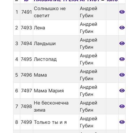
Солнышко не
Андрей
1
7491
светит
Губин
Андрей
2
7493
Лена
Губин
Андрей
3
7494
Ландыши
Губин
Андрей
4
7495
Листопад
Губин
Андрей
5
7496
Мама
Губин
Андрей
6
7497
Мама Мария
Губин
Не бесконечна
Андрей
7
7498
зима
Губин
Андрей
8
7499
Только ты и я
Губин