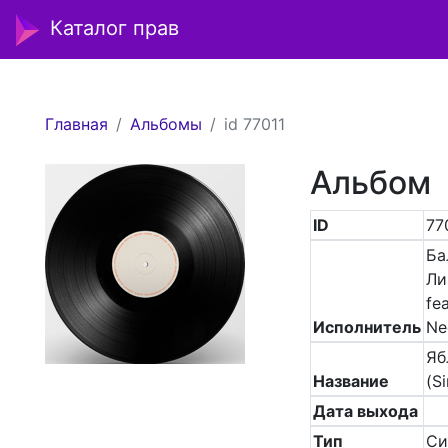
Каталог прав
Главная
Альбомы
id 77011
Альбом
ID
77
Ба
Ли
fe
Исполнитель
Ne
Яб
Название
(Si
Дата выхода
Тип
Си