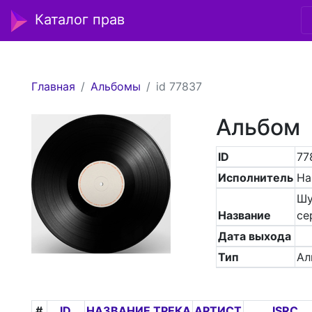
Каталог прав
Главная
Альбомы
id 77837
Альбом
ID
77
Исполнитель
На
Ш
Название
се
Дата выхода
Тип
Ал
#
ID
НАЗВАНИЕ ТРЕКА
АРТИСТ
ISRC