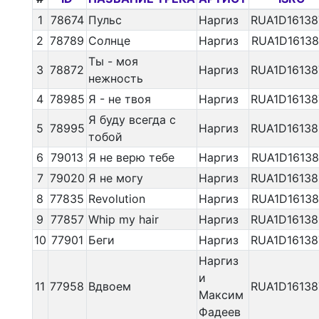
1
78674
Пульс
Наргиз
RUA1D16138
2
78789
Солнце
Наргиз
RUA1D16138
Ты - моя
3
78872
Наргиз
RUA1D16138
нежность
4
78985
Я - не твоя
Наргиз
RUA1D16138
Я буду всегда с
5
78995
Наргиз
RUA1D16138
тобой
6
79013
Я не верю тебе
Наргиз
RUA1D16138
7
79020
Я не могу
Наргиз
RUA1D16138
8
77835
Revolution
Наргиз
RUA1D16138
9
77857
Whip my hair
Наргиз
RUA1D16138
10
77901
Беги
Наргиз
RUA1D16138
Наргиз
и
11
77958
Вдвоем
RUA1D16138
Максим
Фадеев