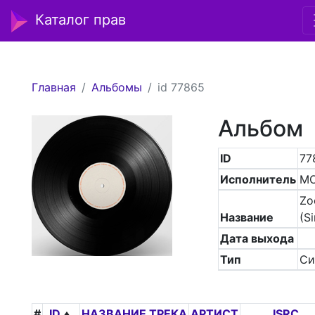
Каталог прав
Главная
Альбомы
id 77865
Альбом
ID
77
Исполнитель
MO
Zo
Название
(Si
Дата выхода
Тип
Си
#
ID
НАЗВАНИЕ ТРЕКА
АРТИСТ
ISRC