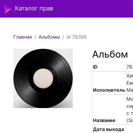
Каталог прав
Главная
Альбомы
id 78388
Альбом
ID
78
Ха
Ев
Исполнитель
Ма
Мо
се
с 
Название
(Si
Дата выхода