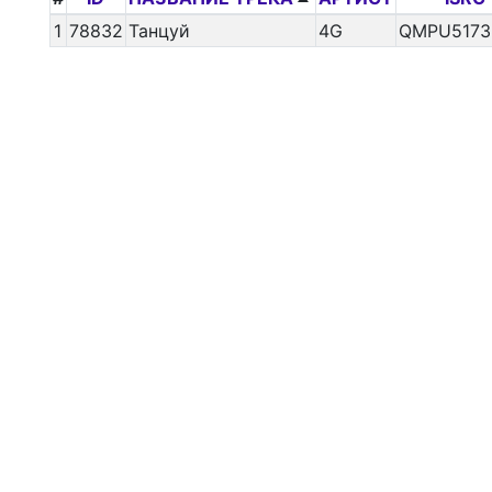
1
78832
Танцуй
4G
QMPU5173