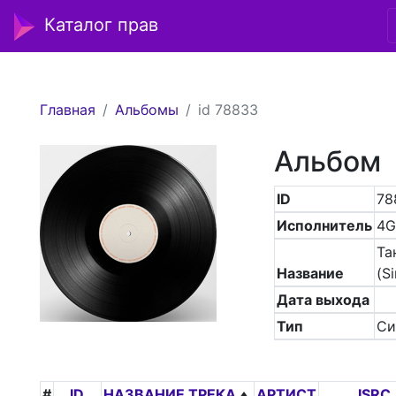
Каталог прав
Главная
Альбомы
id 78833
Альбом
ID
78
Исполнитель
4G
Та
Название
(Si
Дата выхода
Тип
Си
#
ID
НАЗВАНИЕ ТРЕКА
АРТИСТ
ISRC