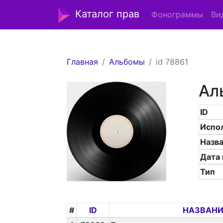
Каталог прав
Фонограммы
Ви
Главная
Альбомы
id 78861
Ал
ID
Испо
Назв
Дата
Тип
#
ID
НАЗВАНИ