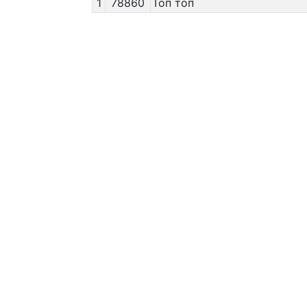
1
78860
Топ топ