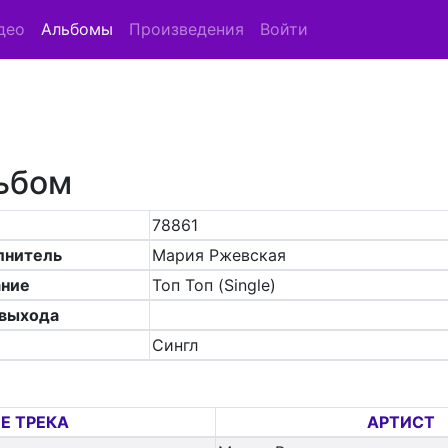
део
Альбомы
Произведения
Войти
ьбом
78861
лнитель
Мария Ржевская
ание
Топ Топ (Single)
 выхода
Сингл
Е ТРЕКА
АРТИСТ