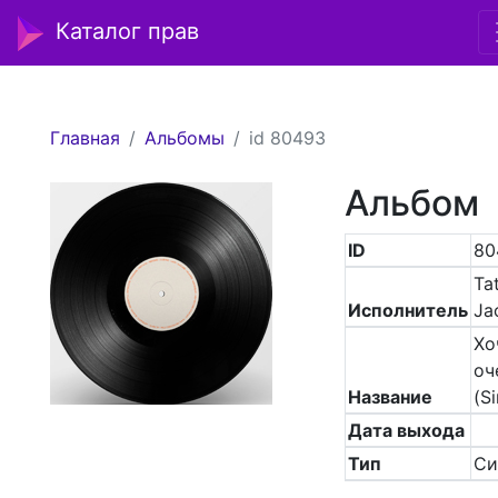
Каталог прав
Главная
Альбомы
id 80493
Альбом
ID
80
Tat
Исполнитель
Ja
Хо
оч
Название
(Si
Дата выхода
Тип
Си