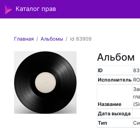
Каталог прав
Главная
Альбомы
id 83909
Альбом
ID
83
Исполнитель
RO
За
гл
Название
(Si
Дата выхода
Тип
Си