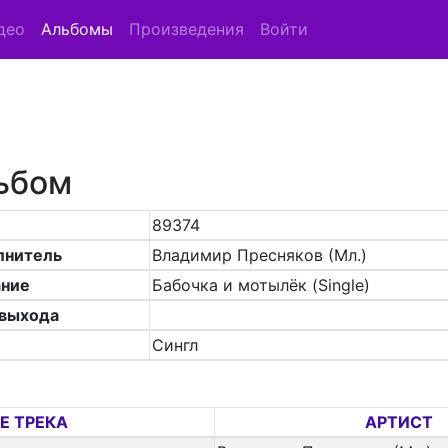
део
Альбомы
Произведения
Войти
ьбом
89374
лнитель
Владимир Пресняков (Мл.)
ание
Бабочка и мотылёк (Single)
 выхода
Сингл
Е ТРЕКА
АРТИСТ