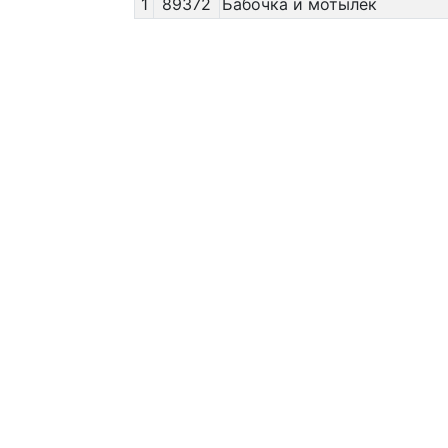
1
89372
Бабочка и мотылёк