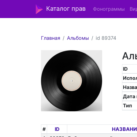
Каталог прав
Фонограммы
Ви
Главная
Альбомы
id 89374
Ал
ID
Испо
Назв
Дата
Тип
#
ID
НАЗВАНИ