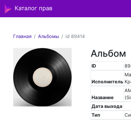
Каталог прав
Главная
Альбомы
id 89414
Альбом
ID
89
Ма
Исполнитель
Кр
A
Название
(Si
Дата выхода
Тип
Си