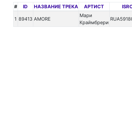
#
ID
НАЗВАНИЕ ТРЕКА
АРТИСТ
ISR
Мари
1
89413
AMORE
RUA5918
Краймбрери