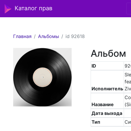
Каталог прав
Главная
Альбомы
id 92618
Альбом
ID
92
Sl
fea
Исполнитель
Zi
Со
Название
(Si
Дата выхода
Тип
Си