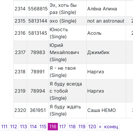
Эх, хоть бы
2314
5568815
Алёна Апина
раз (Single)
2315
5813144
эхо (Single)
not an astronaut
Юность
2316
5813145
Асоль
(Single)
Юрий
2317
78983
Михайлович
Джимбик
(Single)
Я - не твоя
2318
78991
Наргиз
(Single)
Я буду всегда
2319
78994
с тобой
Наргиз
(Single)
Я буду ждать
2320
361951
Саша НЕМО
(Single)
Previous
Next
111
112
113
114
115
116
117
118
119
120
»
конец