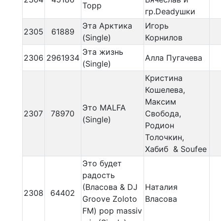
Торр
гр.Deadушки
Эта Арктика
Игорь
2305
61889
(Single)
Корнилов
Эта жизнь
2306
2961934
Алла Пугачева
(Single)
Кристина
Кошелева,
Максим
Это MALFA
2307
78970
Свобода,
(Single)
Родион
Толочкин,
Хабиб & Soufee
Это будет
радость
(Власова & DJ
Наталия
2308
64402
Groove Zoloto
Власова
FM) pop massiv