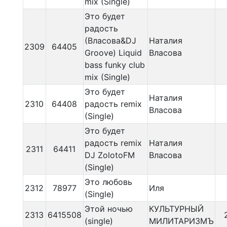
mix (Single)
Это будет
радость
(Власова&DJ
Наталия
2309
64405
Groove) Liquid
Власова
bass funky club
mix (Single)
Это будет
Наталия
2310
64408
радость remix
Власова
(Single)
Это будет
радость remix
Наталия
2311
64411
DJ ZolotoFM
Власова
(Single)
Это любовь
2312
78977
Иля
(Single)
Этой ночью
КУЛЬТУРНЫЙ
2313
6415508
(single)
МИЛИТАРИЗМЪ