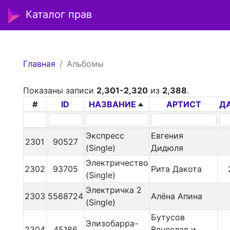
Каталог прав
Главная
Альбомы
Показаны записи
2,301-2,320
из
2,388
.
#
ID
НАЗВАНИЕ
АРТИСТ
Д
Экспресс
Евгения
2301
90527
(Single)
Дидюля
Электричество
2302
93705
Рита Дакота
(Single)
Электричка 2
2303
5568724
Алёна Апина
(Single)
Бутусов
Элизобарра-
2304
45186
Вячеслав и