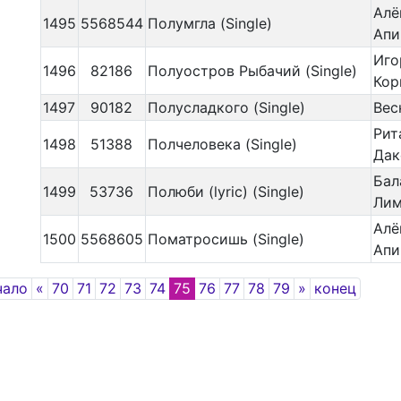
Алё
1495
5568544
Полумгла (Single)
Апи
Иго
1496
82186
Полуостров Рыбачий (Single)
Кор
1497
90182
Полусладкого (Single)
Вес
Рит
1498
51388
Полчеловека (Single)
Дак
Бал
1499
53736
Полюби (lyric) (Single)
Лим
Алё
1500
5568605
Поматросишь (Single)
Апи
Previous
Next
чало
«
70
71
72
73
74
75
76
77
78
79
»
конец