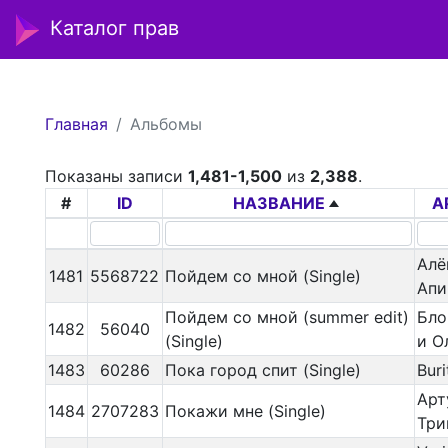
Каталог прав
Главная
Альбомы
Показаны записи
1,481-1,500
из
2,388
.
#
ID
НАЗВАНИЕ
А
Алё
1481
5568722
Пойдем со мной (Single)
Апи
Пойдем со мной (summer edit)
Бло
1482
56040
(Single)
и О
1483
60286
Пока город спит (Single)
Buri
Арт
1484
2707283
Покажи мне (Single)
Три