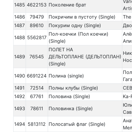
Var
1485
4622153
Поколение брат
Arti
1486
79479
Покричим в пустоту (Single)
The
1487
89610
Покурим одну (Single)
Дво
Пол-коечки (Пол коечки)
Алё
1488
5562817
(Single)
Апи
ПОЛЕТ НА
Ник
1489
76545
ДЕЛЬТОПЛАНЕ (ДЕЛЬТОПЛАН)
Нос
(Single)
Пол
1490
6691224
Полина (single)
Гаг
1491
72514
Полны клубы (Single)
СЕВ
1492
67761
Половина (Single)
Ka-
Юл
1493
78611
Половинка (Single)
Сав
Ана
1494
5813112
Полосатый флаг (Single)
Мел