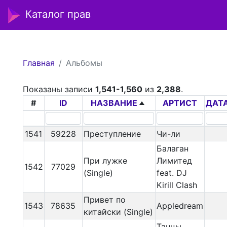
Каталог прав
Главная
Альбомы
Показаны записи
1,541-1,560
из
2,388
.
#
ID
НАЗВАНИЕ
АРТИСТ
ДАТ
1541
59228
Преступление
Чи-ли
Балаган
При лужке
Лимитед
1542
77029
(Single)
feat. DJ
Kirill Clash
Привет по
1543
78635
Appledream
китайски (Single)
Танцы