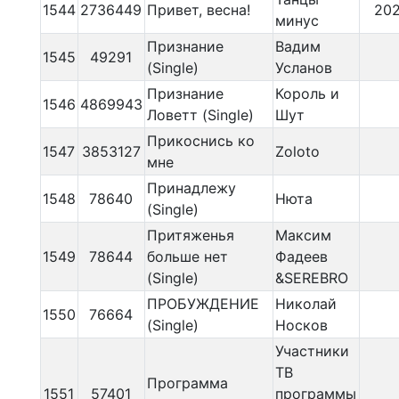
1544
2736449
Привет, весна!
20
минус
Признание
Вадим
1545
49291
(Single)
Усланов
Признание
Король и
1546
4869943
Ловетт (Single)
Шут
Прикоснись ко
1547
3853127
Zoloto
мне
Принадлежу
1548
78640
Нюта
(Single)
Притяженья
Максим
1549
78644
больше нет
Фадеев
(Single)
&SEREBRO
ПРОБУЖДЕНИЕ
Николай
1550
76664
(Single)
Носков
Участники
ТВ
Программа
1551
57401
программы