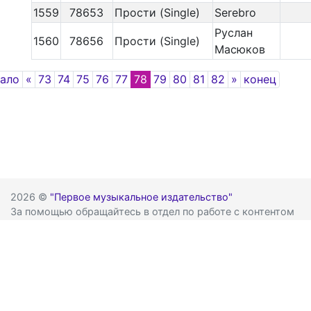
1559
78653
Прости (Single)
Serebro
Руслан
1560
78656
Прости (Single)
Масюков
Previous
Next
чало
«
73
74
75
76
77
78
79
80
81
82
»
конец
2026 ©
"Первое музыкальное издательство"
За помощью обращайтесь в отдел по работе с контентом