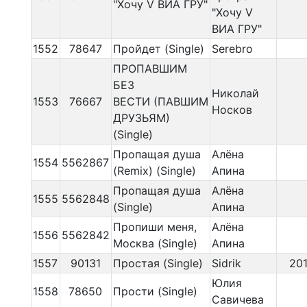
"Хочу V ВИА ГРУ"
"Хочу V
ВИА ГРУ"
1552
78647
Пройдет (Single)
Serebro
ПРОПАВШИМ
БЕЗ
Николай
1553
76667
ВЕСТИ (ПАВШИМ
Носков
ДРУЗЬЯМ)
(Single)
Пропащая душа
Алёна
1554
5562867
(Remix) (Single)
Апина
Пропащая душа
Алёна
1555
5562848
(Single)
Апина
Пропиши меня,
Алёна
1556
5562842
Москва (Single)
Апина
1557
90131
Простая (Single)
Sidrik
20
Юлия
1558
78650
Прости (Single)
Савичева