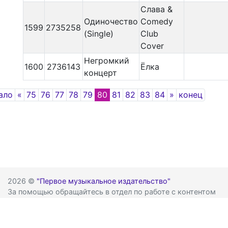
Слава &
Одиночество
Comedy
1599
2735258
(Single)
Club
Cover
Негромкий
1600
2736143
Ёлка
концерт
Previous
Next
ало
«
75
76
77
78
79
80
81
82
83
84
»
конец
2026 ©
"Первое музыкальное издательство"
За помощью обращайтесь в отдел по работе с контентом