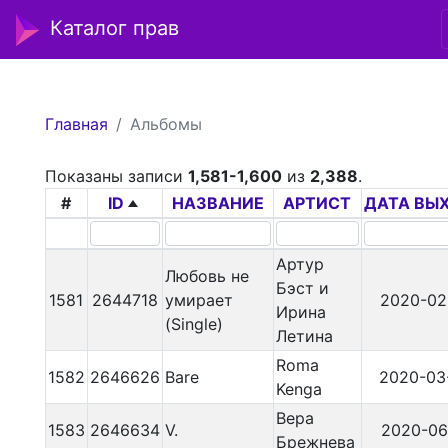
Каталог прав
Главная
Альбомы
Показаны записи
1,581-1,600
из
2,388
.
#
ID
НАЗВАНИЕ
АРТИСТ
ДАТА ВЫ
Артур
Любовь не
Бэст и
1581
2644718
умирает
2020-02
Ирина
(Single)
Летина
Roma
1582
2646626
Bare
2020-03
Kenga
Вера
1583
2646634
V.
2020-06
Брежнева