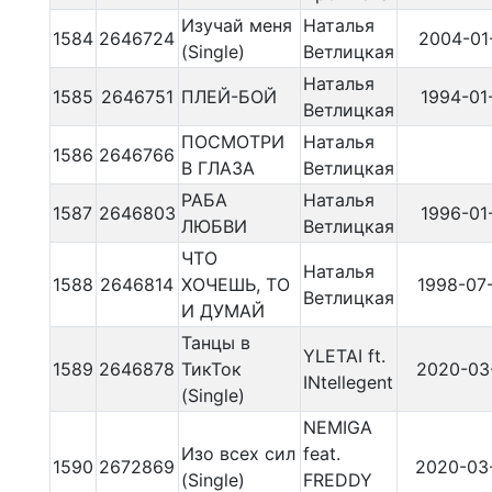
Изучай меня
Наталья
1584
2646724
2004-01
(Single)
Ветлицкая
Наталья
1585
2646751
ПЛЕЙ-БОЙ
1994-01
Ветлицкая
ПОСМОТРИ
Наталья
1586
2646766
В ГЛАЗА
Ветлицкая
РАБА
Наталья
1587
2646803
1996-01
ЛЮБВИ
Ветлицкая
ЧТО
Наталья
1588
2646814
ХОЧЕШЬ, ТО
1998-07
Ветлицкая
И ДУМАЙ
Танцы в
YLETAI ft.
1589
2646878
ТикТок
2020-03
INtellegent
(Single)
NEMIGA
Изо всех сил
feat.
1590
2672869
2020-03
(Single)
FREDDY