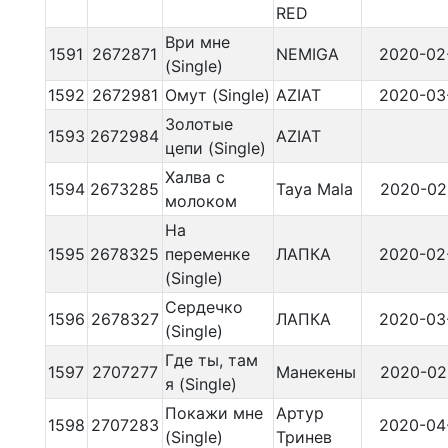
RED
Ври мне
1591
2672871
NEMIGA
2020-02
(Single)
1592
2672981
Омут (Single)
AZIAT
2020-03
Золотые
1593
2672984
AZIAT
цепи (Single)
Халва с
1594
2673285
Taya Mala
2020-02
молоком
На
1595
2678325
переменке
ЛАПКА
2020-02
(Single)
Сердечко
1596
2678327
ЛАПКА
2020-03
(Single)
Где ты, там
1597
2707277
Манекены
2020-02
я (Single)
Покажи мне
Артур
1598
2707283
2020-04
(Single)
Тринев