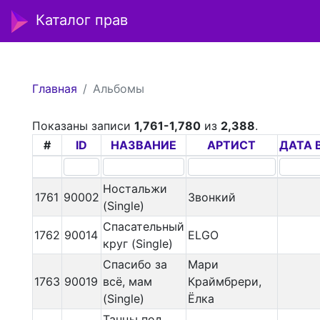
Каталог прав
Главная
Альбомы
Показаны записи
1,761-1,780
из
2,388
.
#
ID
НАЗВАНИЕ
АРТИСТ
ДАТА 
Ностальжи
1761
90002
Звонкий
(Single)
Спасательный
1762
90014
ELGO
круг (Single)
Спасибо за
Мари
1763
90019
всё, мам
Краймбрери,
(Single)
Ёлка
Танцы под