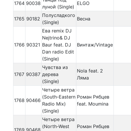
1764
90038
ELGO
луной (Single)
Полусладкого
1765
90182
Весна
(Single)
Ева remix DJ
Nejtrino& DJ
1766
90321
Baur feat. DJ
Винтаж/Vintage
Dan radio Edit
(Single)
Чувства из
Nola feat. 2
1767
90387
дерева
Ляма
(Single)
Четыре ветра
(South-Eastern
Роман Рябцев
1768
90466
Radio Mix)
feat. Moumina
(Single)
Четыре ветра
(North-West
Роман Рябцев
1769
90468