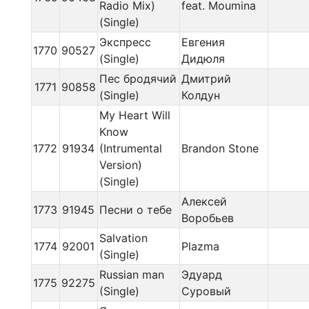
Radio Mix)
feat. Moumina
(Single)
Экспресс
Евгения
1770
90527
(Single)
Дидюля
Пес бродячий
Дмитрий
1771
90858
(Single)
Колдун
My Heart Will
Know
1772
91934
(Intrumental
Brandon Stone
Version)
(Single)
Алексей
1773
91945
Песни о тебе
Воробьев
Salvation
1774
92001
Plazma
(Single)
Russian man
Эдуард
1775
92275
(Single)
Суровый