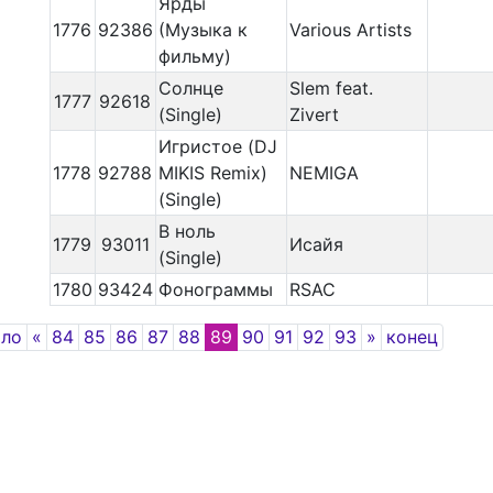
Ярды
1776
92386
(Музыка к
Various Artists
фильму)
Солнце
Slem feat.
1777
92618
(Single)
Zivert
Игристое (DJ
1778
92788
MIKIS Remix)
NEMIGA
(Single)
В ноль
1779
93011
Исайя
(Single)
1780
93424
Фонограммы
RSAC
Previous
Next
ало
«
84
85
86
87
88
89
90
91
92
93
»
конец