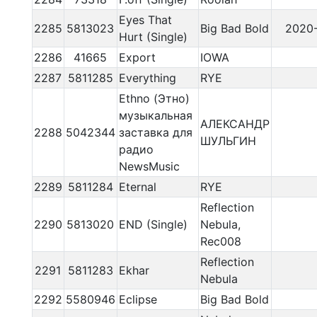
Eyes That
2285
5813023
Big Bad Bold
2020-
Hurt (Single)
2286
41665
Export
IOWA
2287
5811285
Everything
RYE
Ethno (Этно)
музыкальная
АЛЕКСАНДР
2288
5042344
заставка для
ШУЛЬГИН
радио
NewsMusic
2289
5811284
Eternal
RYE
Reflection
2290
5813020
END (Single)
Nebula,
Rec008
Reflection
2291
5811283
Ekhar
Nebula
2292
5580946
Eclipse
Big Bad Bold