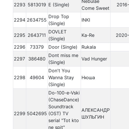
Nebulae
2293
5813019
E (Single)
2016-
Come Sweet
Drop Top
2294
2634755
INKI
(Single)
DOVLET
2295
2643711
Ka-Re
2020-
(Single)
2296
73379
Door (Single)
Rukala
Dont miss me
2297
386480
Vad Hunger
(Single)
Don't You
2298
49604
Wanna Stay
Нюша
(Single)
Do-100-e-Vski
(ChaseDance)
Soundtrack
АЛЕКСАНДР
2299
5042695
(OST) TV
ШУЛЬГИН
serial "Tot kto
ne spit"