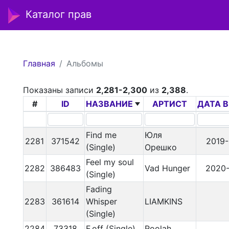
Каталог прав
Главная
Альбомы
Показаны записи
2,281-2,300
из
2,388
.
#
ID
НАЗВАНИЕ
АРТИСТ
ДАТА 
Find me
Юля
2281
371542
2019-
(Single)
Орешко
Feel my soul
2282
386483
Vad Hunger
2020-
(Single)
Fading
2283
361614
Whisper
LIAMKINS
(Single)
2284
73318
F.off (Single)
Roolah