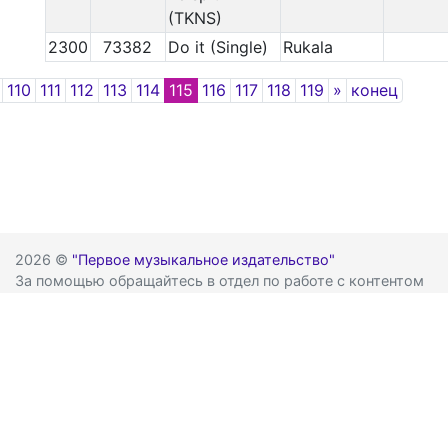
(TKNS)
2300
73382
Do it (Single)
Rukala
Previous
Next
110
111
112
113
114
115
116
117
118
119
»
конец
2026 ©
"Первое музыкальное издательство"
За помощью обращайтесь в отдел по работе с контентом