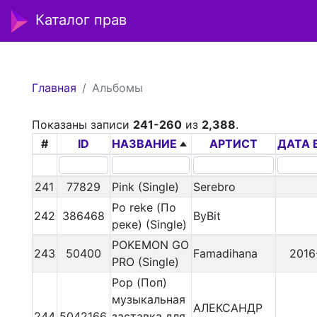
Каталог прав
Главная
Альбомы
Показаны записи
241-260
из
2,388
.
#
ID
НАЗВАНИЕ
АРТИСТ
ДАТА 
241
77829
Pink (Single)
Serebro
Po reke (По
242
386468
ByBit
реке) (Single)
POKEMON GO
243
50400
Famadihana
2016
PRO (Single)
Pop (Поп)
музыкальная
АЛЕКСАНДР
244
5042166
заставка для