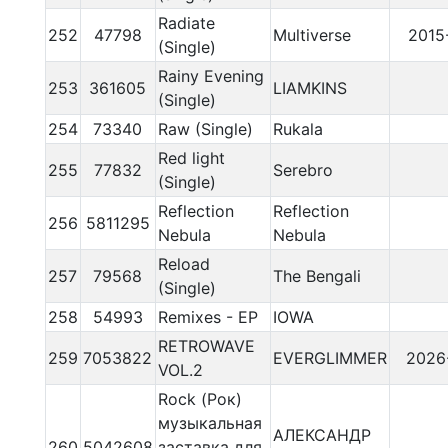
Radiate
252
47798
Multiverse
2015
(Single)
Rainy Evening
253
361605
LIAMKINS
(Single)
254
73340
Raw (Single)
Rukala
Red light
255
77832
Serebro
(Single)
Reflection
Reflection
256
5811295
Nebula
Nebula
Reload
257
79568
The Bengali
(Single)
258
54993
Remixes - EP
IOWA
RETROWAVE
259
7053822
EVERGLIMMER
2026
VOL.2
Rock (Рок)
музыкальная
АЛЕКСАНДР
260
5042608
заставка для