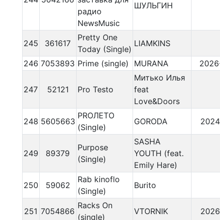
ШУЛЬГИН
радио
NewsMusic
Pretty One
245
361617
LIAMKINS
Today (Single)
246
7053893
Prime (single)
MURANA
2026
Митько Илья
247
52121
Pro Testo
feat
Love&Doors
PROЛЕТО
248
5605663
GORODA
2024
(Single)
SASHA
Purpose
249
89379
YOUTH (feat.
(Single)
Emily Hare)
Rab kinoflo
250
59062
Burito
(Single)
Racks On
251
7054866
VTORNIK
2026
(single)