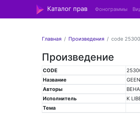
Каталог прав
Фонограммы
Ви
Главная
Произведения
code 2530
Произведение
CODE
2530
Название
GEEN
Авторы
BEHA
Исполнитель
K LIB
Тема