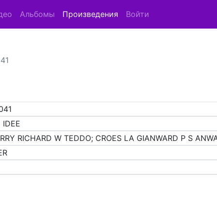
део
Альбомы
Произведения
Войти
041
041
 IDEE
RRY RICHARD W TEDDO; CROES LA GIANWARD P S ANW
ER