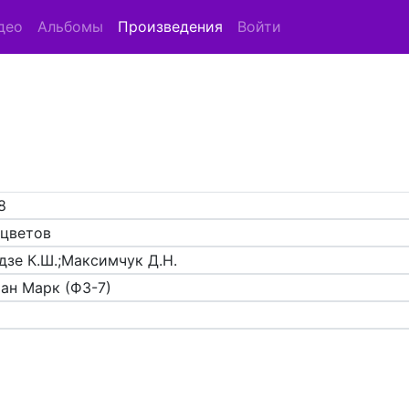
део
Альбомы
Произведения
Войти
8
8
 цветов
дзе К.Ш.;Максимчук Д.Н.
ан Марк (ФЗ-7)