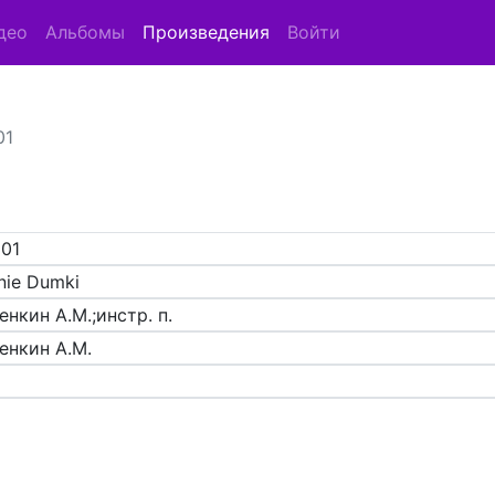
део
Альбомы
Произведения
Войти
01
801
nie Dumki
нкин А.М.;инстр. п.
енкин А.М.