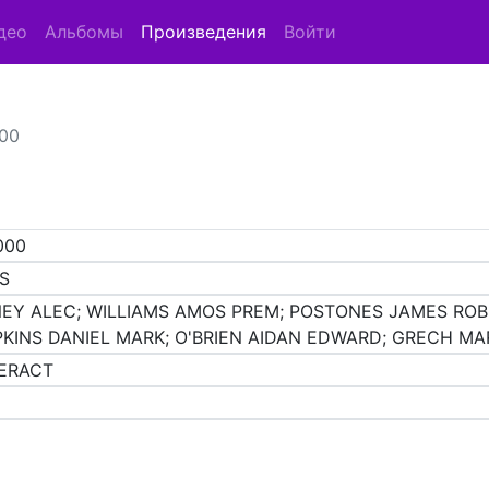
део
Альбомы
Произведения
Войти
000
000
S
EY ALEC; WILLIAMS AMOS PREM; POSTONES JAMES ROB
KINS DANIEL MARK; O'BRIEN AIDAN EDWARD; GRECH MA
ERACT