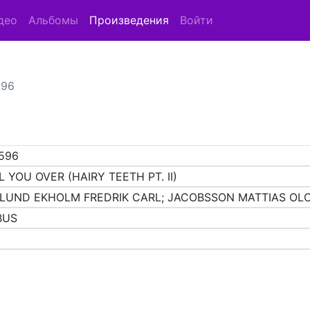
део
Альбомы
Произведения
Войти
596
596
L YOU OVER (HAIRY TEETH PT. II)
LUND EKHOLM FREDRIK CARL; JACOBSSON MATTIAS OL
BUS