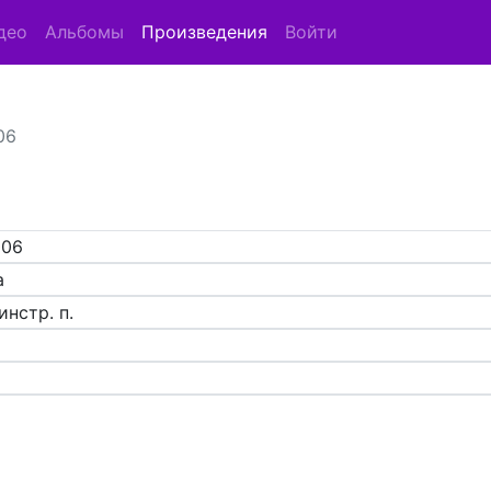
део
Альбомы
Произведения
Войти
06
006
a
инстр. п.