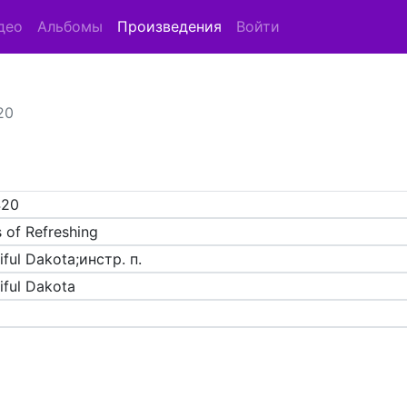
део
Альбомы
Произведения
Войти
20
420
 of Refreshing
iful Dakota;инстр. п.
iful Dakota