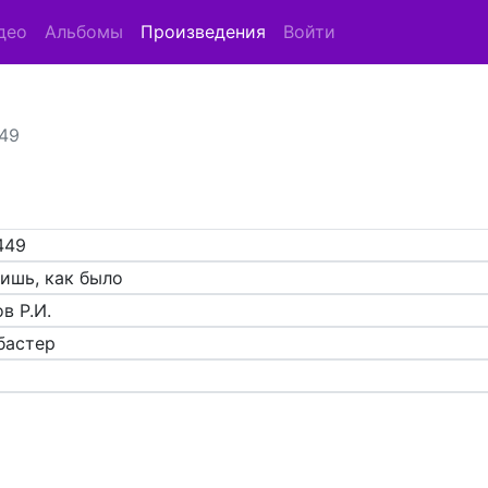
део
Альбомы
Произведения
Войти
449
449
ишь, как было
в Р.И.
бастер