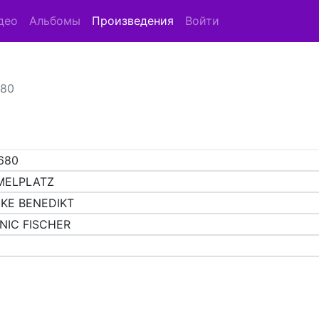
део
Альбомы
Произведения
Войти
680
680
MELPLATZ
KE BENEDIKT
NIC FISCHER