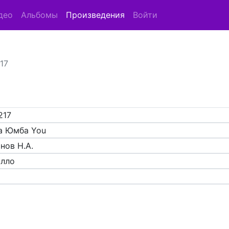
део
Альбомы
Произведения
Войти
17
217
а Юмба You
нов Н.А.
элло