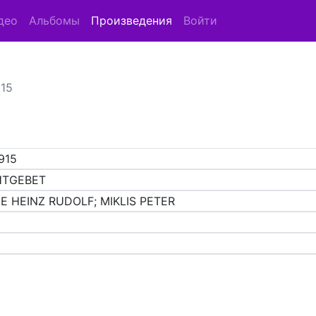
део
Альбомы
Произведения
Войти
915
915
HTGEBET
E HEINZ RUDOLF; MIKLIS PETER