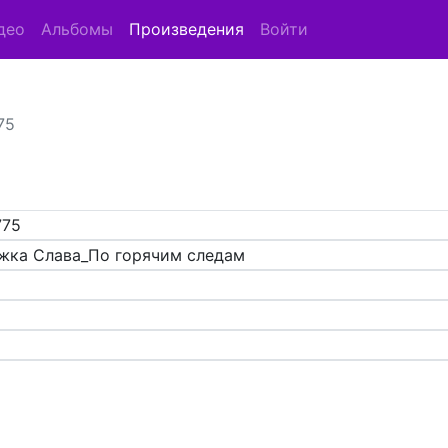
део
Альбомы
Произведения
Войти
75
775
жка Слава_По горячим следам