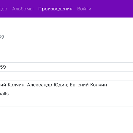
део
Альбомы
Произведения
Войти
59
159
ний Колчин, Александр Юдин; Евгений Колчин
alls