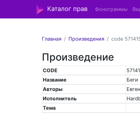
Каталог прав
Фонограммы
Ви
Главная
Произведения
code 57141
Произведение
CODE
5714
Название
Беги
Авторы
Евге
Исполнитель
Hardb
Тема