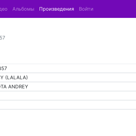
део
Альбомы
Произведения
Войти
57
857
BY (LALALA)
TA ANDREY