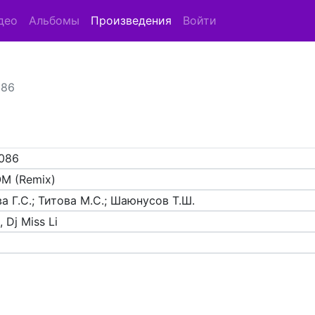
део
Альбомы
Произведения
Войти
086
086
M (Remix)
а Г.С.; Титова М.С.; Шаюнусов Т.Ш.
, Dj Miss Li