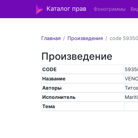
Каталог прав
Фонограммы
Ви
Главная
Произведения
code 5935
Произведение
CODE
5935
Название
VENO
Авторы
Титов
Исполнитель
Mariti
Тема