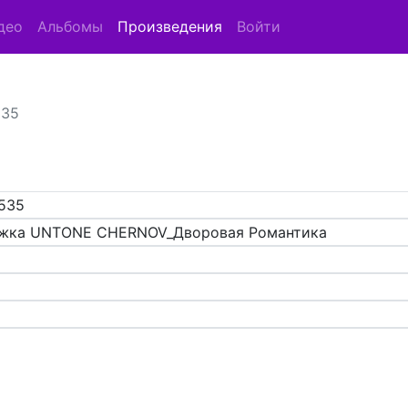
део
Альбомы
Произведения
Войти
535
535
жка UNTONE CHERNOV_Дворовая Романтика