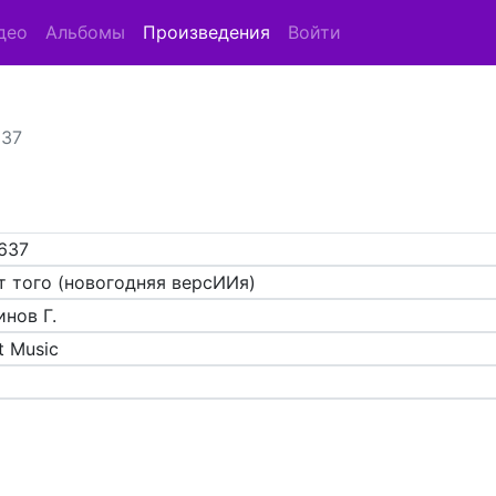
део
Альбомы
Произведения
Войти
637
637
т того (новогодняя версИИя)
инов Г.
t Music