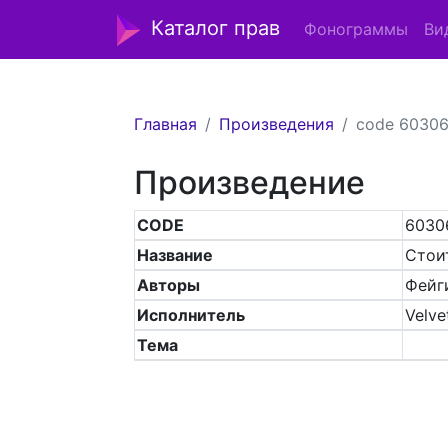
Каталог прав
Фонограммы
Ви
Главная
Произведения
code 6030
Произведение
CODE
6030
Название
Стои
Авторы
Фейг
Исполнитель
Velve
Тема