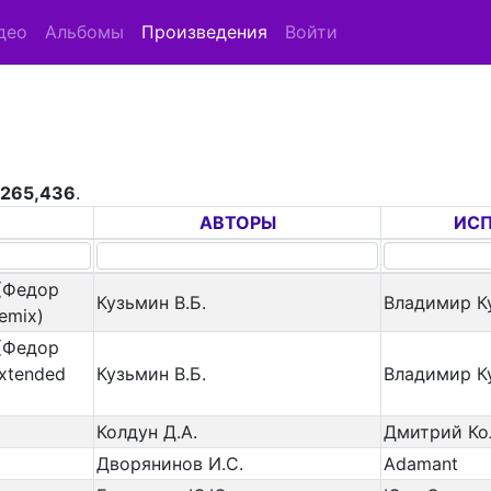
део
Альбомы
Произведения
Войти
з
265,436
.
Е
АВТОРЫ
ИС
(Федор
Кузьмин В.Б.
Владимир К
emix)
(Федор
Extended
Кузьмин В.Б.
Владимир К
Колдун Д.А.
Дмитрий Ко
Дворянинов И.С.
Adamant