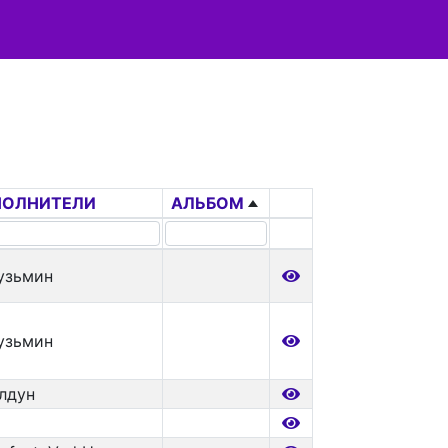
ПОЛНИТЕЛИ
АЛЬБОМ
узьмин
узьмин
лдун