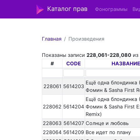
Каталог прав
Фонограммы
Ви
Главная
Произведения
Показаны записи
228,061-228,080
и
#
CODE
НАЗВАНИ
Ещё одна блондинка 
228061
5614203
Фомин & Sasha First R
Ещё одна блондинка 
228062
5614204
Фомин & Sasha First 
Remix)
228063
5614207
Солнце и любовь
228064
5614209
Все идет по плану