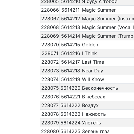
228065
5614210
Я буду с тобой
228066
5614211
Magic Summer
228067
5614212
Magic Summer (Instrum
228068
5614213
Magic Summer (Vocal 
228069
5614214
Magic Summer (Trumpe
228070
5614215
Golden
228071
5614216
I Think
228072
5614217
Last Time
228073
5614218
Near Day
228074
5614219
Will Know
228075
5614220
Бесконечность
228076
5614221
В небесах
228077
5614222
Воздух
228078
5614223
Нежность
228079
5614224
Улететь
228080
5614225
Зелень глаз