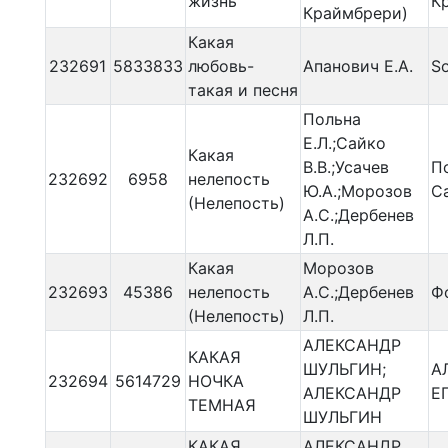
жизнь
К
Краймбрери)
Какая
232691
5833833
любовь-
Апанович Е.А.
So
такая и песня
Польна
Е.Л.;Сайко
Какая
В.В.;Усачев
П
232692
6958
нелепость
Ю.А.;Морозов
С
(Нелепость)
А.С.;Дербенев
Л.П.
Какая
Морозов
232693
45386
нелепость
А.С.;Дербенев
Ф
(Нелепость)
Л.П.
АЛЕКСАНДР
КАКАЯ
ШУЛЬГИН;
А
232694
5614729
НОЧКА
АЛЕКСАНДР
Е
ТЕМНАЯ
ШУЛЬГИН
КАКАЯ
АЛЕКСАНДР