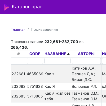
Каталог прав
Главная
Произведения
Показаны записи
232,681-232,700
из
265,436
.
#
CODE
НАЗВАНИЕ
АВТОРЫ
И
Катиков А.А.;
232681
4685069
Как я
Перцев Д.А.;
M
Биран Д.С.
232682
5751623
Как Я
Волознев Р.Л.
ix
Как я жил без
Газманов О.М.;
232683
5713865
О
тебя
Газманов О.М.
Куделин А.В.