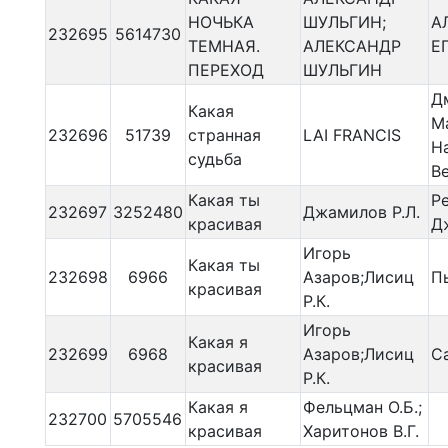
НОЧЬКА
ШУЛЬГИН;
А
232695
5614730
ТЕМНАЯ.
АЛЕКСАНДР
Е
ПЕРЕХОД
ШУЛЬГИН
Д
Какая
М
232696
51739
странная
LAI FRANCIS
Н
судьба
В
Какая ты
Р
232697
3252480
Джамилов Р.Л.
красивая
Д
Игорь
Какая ты
232698
6966
Азаров;Лисиц
Пь
красивая
Р.К.
Игорь
Какая я
232699
6968
Азаров;Лисиц
С
красивая
Р.К.
Какая я
Фельцман О.Б.;
232700
5705546
красивая
Харитонов В.Г.