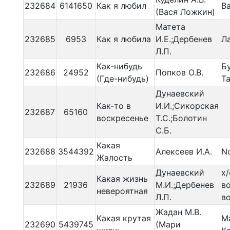
232684
6141650
Как я любил
В
(Вася Ложкин)
Матета
232685
6953
Как я любила
И.Е.;Дербенев
Л
Л.П.
Как-нибудь
Б
232686
24952
Попков О.В.
(Где-нибудь)
Т
Дунаевский
Как-то в
И.И.;Сикорская
232687
65160
воскресенье
Т.С.;Болотин
С.Б.
Какая
232688
3544392
Алексеев И.А.
N
Жалость
Дунаевский
х/
Какая жизнь
232689
21936
М.И.;Дербенев
в
невероятная
Л.П.
в
Жадан М.В.
Какая крутая
М
232690
5439745
(Мари