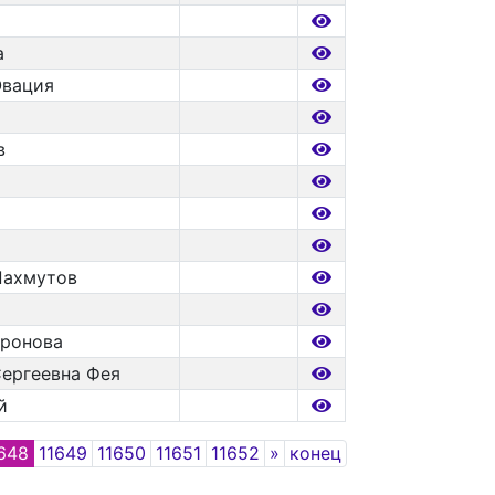
а
Овация
в
Пахмутов
ронова
Сергеевна Фея
й
Next
648
11649
11650
11651
11652
»
конец