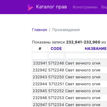
Каталог прав
Фонограммы
Ви
Главная
Произведения
Показаны записи
232,941-232,960
и
#
CODE
НАЗВАНИЕ
232941
5712248
Свет вечного огня
232942
5712249
Свет вечного огня
232943
5712250
Свет вечного огня
232944
5712251
Свет вечного огня
232945
5712252
Свет вечного огня
232946
5712253
Свет вечного огня
232947
5712254
Свет вечного огня