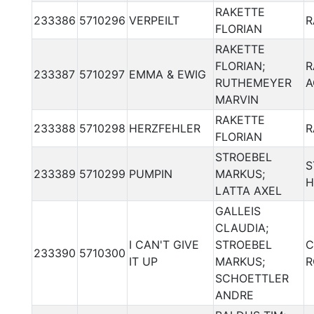
RAKETTE
233386
5710296
VERPEILT
R
FLORIAN
RAKETTE
FLORIAN;
R
233387
5710297
EMMA & EWIG
RUTHEMEYER
A
MARVIN
RAKETTE
233388
5710298
HERZFEHLER
R
FLORIAN
STROEBEL
S
233389
5710299
PUMPIN
MARKUS;
H
LATTA AXEL
GALLEIS
CLAUDIA;
I CAN'T GIVE
STROEBEL
C
233390
5710300
IT UP
MARKUS;
R
SCHOETTLER
ANDRE