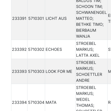
BALDUS TIM;
SCHOON TIM;
SCHWANENGEL
E
233391
5710301
LICHT AUS
MATTEO;
T
BETHKE TIMO;
BIERBAUM
WANJA
STROEBEL
233392
5710302
ECHOES
MARKUS;
S
LATTA AXEL
STROEBEL
MARKUS;
233393
5710303
LOOK FOR ME
M
SCHOETTLER
ANDRE
STROEBEL
MARKUS;
WEDEL
233394
5710304
MATA
R
THOMAS;