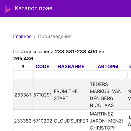
Каталог прав
Главная
Произведения
Показаны записи
233,381-233,400
из
265,436
.
#
CODE
НАЗВАНИЕ
АВТОРЫ
TEDERS
FROM THE
MARKUS; VAN
N
233381
5710291
START
DEN BERG
M
NICOLAAS
MARTINEZ
J
233382
5710292
CLOUDSURFER
JARON; MENZI
W
CHRISTOPH