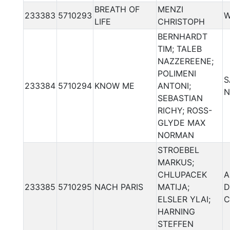
BREATH OF
MENZI
233383
5710293
W
LIFE
CHRISTOPH
BERNHARDT
TIM; TALEB
NAZZEREENE;
POLIMENI
S
233384
5710294
KNOW ME
ANTONI;
N
SEBASTIAN
RICHY; ROSS-
GLYDE MAX
NORMAN
STROEBEL
MARKUS;
CHLUPACEK
A
233385
5710295
NACH PARIS
MATIJA;
D
ELSLER YLAI;
C
HARNING
STEFFEN