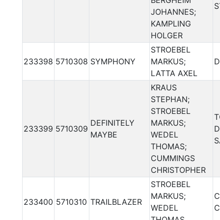
BERGHEIM
S
JOHANNES;
KAMPLING
HOLGER
STROEBEL
233398
5710308
SYMPHONY
MARKUS;
D
LATTA AXEL
KRAUS
STEPHAN;
STROEBEL
T
DEFINITELY
MARKUS;
233399
5710309
D
MAYBE
WEDEL
S
THOMAS;
CUMMINGS
CHRISTOPHER
STROEBEL
MARKUS;
C
233400
5710310
TRAILBLAZER
WEDEL
C
THOMAS