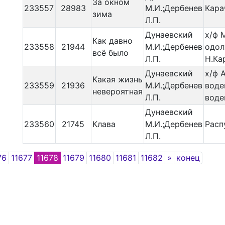
За окном
233557
28983
М.И.;Дербенев
Кара
зима
Л.П.
Дунаевский
х/ф 
Как давно
233558
21944
М.И.;Дербенев
одол
всё было
Л.П.
Н.Ка
Дунаевский
х/ф А
Какая жизнь
233559
21936
М.И.;Дербенев
воде
невероятная
Л.П.
воде
Дунаевский
233560
21745
Клава
М.И.;Дербенев
Расп
Л.П.
Next
76
11677
11678
11679
11680
11681
11682
»
конец