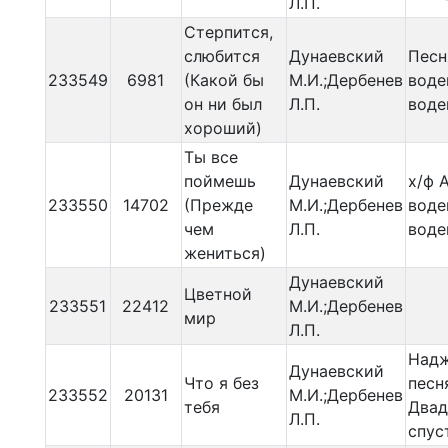
Л.П.
Стерпится,
слюбится
Дунаевский
Песн
233549
6981
(Какой бы
М.И.;Дербенев
воде
он ни был
Л.П.
воде
хороший)
Ты все
поймешь
Дунаевский
х/ф 
233550
14702
(Прежде
М.И.;Дербенев
воде
чем
Л.П.
воде
жениться)
Дунаевский
Цветной
233551
22412
М.И.;Дербенев
мир
Л.П.
Надж
Дунаевский
Что я без
песн
233552
20131
М.И.;Дербенев
тебя
Двад
Л.П.
спус