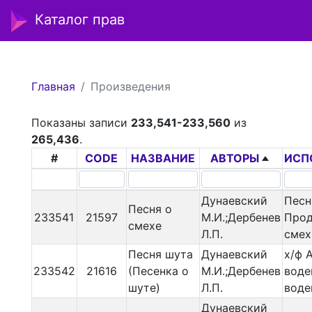
Каталог прав
Главная
Произведения
Показаны записи
233,541-233,560
из
265,436
.
#
CODE
НАЗВАНИЕ
АВТОРЫ
ИСП
Дунаевский
Песн
Песня о
233541
21597
М.И.;Дербенев
Про
смехе
Л.П.
смех
Песня шута
Дунаевский
х/ф А
233542
21616
(Песенка о
М.И.;Дербенев
воде
шуте)
Л.П.
воде
Дунаевский