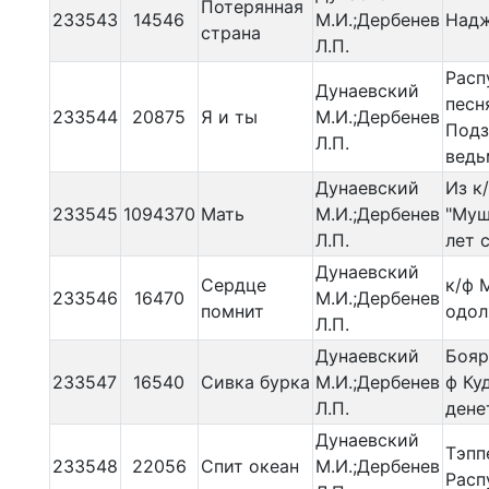
Потерянная
233543
14546
М.И.;Дербенев
Надж
страна
Л.П.
Расп
Дунаевский
песн
233544
20875
Я и ты
М.И.;Дербенев
Подз
Л.П.
ведь
Дунаевский
Из к
233545
1094370
Мать
М.И.;Дербенев
"Муш
Л.П.
лет 
Дунаевский
Сердце
к/ф 
233546
16470
М.И.;Дербенев
помнит
одол
Л.П.
Дунаевский
Бояр
233547
16540
Сивка бурка
М.И.;Дербенев
ф Ку
Л.П.
дене
Дунаевский
Тэпп
233548
22056
Спит океан
М.И.;Дербенев
Расп