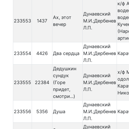
к/ф 
воде
Дунаевский
Ах, этот
воде
233553
1437
М.И.;Дербенев
вечер
Куче
Л.П.
(Нар
арти
Дунаевский
233554
4426
Два сердца
М.И.;Дербенев
Кара
Л.П.
Дедушкин
х/ф 
сундук
Дунаевский
одол
233555
22384
(Горе
М.И.;Дербенев
Кара
придет,
Л.П.
Нико
смотри...)
Дунаевский
233556
5356
Душа
М.И.;Дербенев
Кара
Л.П.
Дунаевский