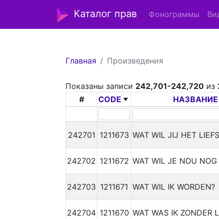
Каталог прав
Фонограммы
Ви
Главная
Произведения
Показаны записи
242,701-242,720
из
#
CODE
НАЗВАНИЕ
242701
1211673
WAT WIL JIJ HET LIEFS
242702
1211672
WAT WIL JE NOU NOG
242703
1211671
WAT WIL IK WORDEN?
242704
1211670
WAT WAS IK ZONDER L