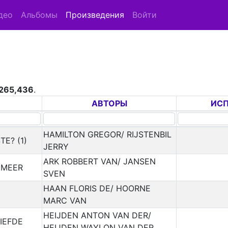
део
Альбомы
Произведения
Войти
265,436
.
АВТОРЫ
ИС
HAMILTON GREGOR/ RIJSTENBIL
TE? (1)
JERRY
ARK ROBBERT VAN/ JANSEN
 MEER
SVEN
HAAN FLORIS DE/ HOORNE
MARC VAN
HEIJDEN ANTON VAN DER/
IEFDE
HEIJDEN WAYLON VAN DER