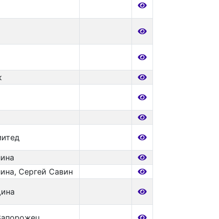
к
митед
лина
ина, Сергей Савин
щина
Запорожец