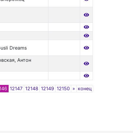
usli Dreams
вская, Антон
Next
146
12147
12148
12149
12150
»
конец