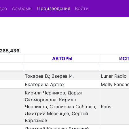
део
Альбомы
Произведения
Войти
265,436
.
АВТОРЫ
ИС
Токарев В.; Зверев И.
Lunar Radio
Екатерина Артюх
Molly Fanch
Кирилл Черников, Дарья
Скоморохова; Кирилл
Черников, Станислав Соболев,
Raus
Дмитрий Мезенцев, Сергей
Варламов
Дмитрий Кокарев; Дмитрий