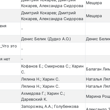
Мещера
Кокарев, Александра Сидорова
Дмитрий Кокарев; Дмитрий
Мещера
Кокарев, Александра Сидорова
еня
-
Денис Белик (Дудко А.О.)
Денис Бели
_Что это
-
я нет
-
Кофанов Е.; Смирнова С.; Харин
Балаган Ли
С.
Лялина Н.; Харин С.
Наталья Ля
Лялина Н.; Харин С.
Наталья Лял
Ахмедова Г.; Харин С.;
Марина Ро
Даревский К.
Запорожец А.А.; Голубенкова
Александр 