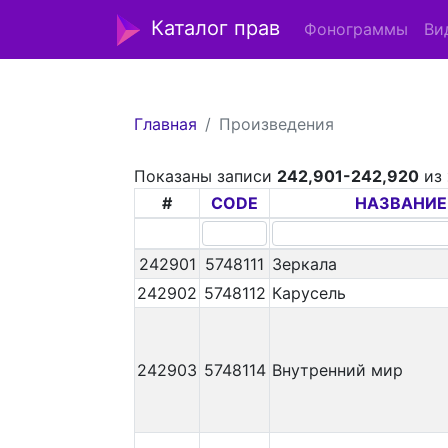
Каталог прав
Фонограммы
Ви
Главная
Произведения
Показаны записи
242,901-242,920
из
#
CODE
НАЗВАНИЕ
242901
5748111
Зеркала
242902
5748112
Карусель
242903
5748114
Внутренний мир