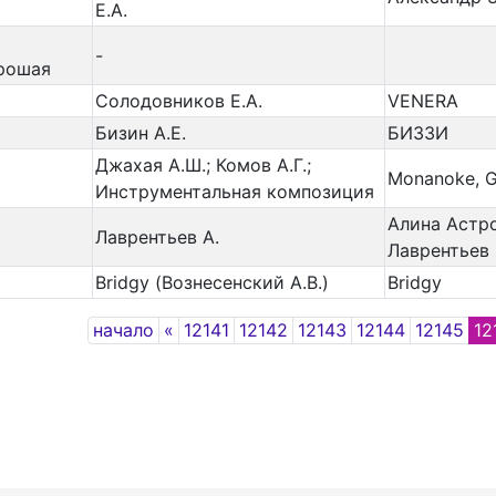
Е.А.
-
рошая
Солодовников Е.А.
VENERA
Бизин А.Е.
БИЗЗИ
Джахая А.Ш.; Комов А.Г.;
Monanoke, G
Инструментальная композиция
Алина Астро
Лаврентьев А.
Лаврентьев
Bridgy (Вознесенский А.В.)
Bridgy
Previous
начало
«
12141
12142
12143
12144
12145
12