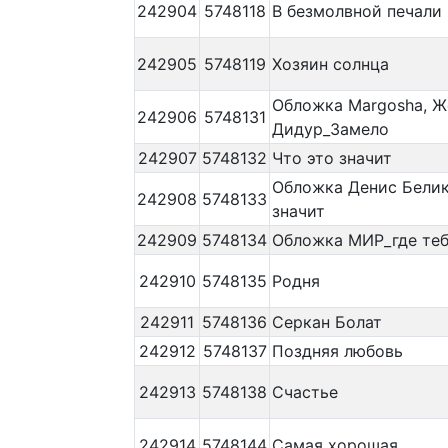
242904
5748118
В безмолвной печали
242905
5748119
Хозяин солнца
Обложка Margosha, Ж
242906
5748131
Дидур_Замело
242907
5748132
Что это значит
Обложка Денис Белик
242908
5748133
значит
242909
5748134
Обложка МИР_где теб
242910
5748135
Родня
242911
5748136
Серкан Болат
242912
5748137
Поздняя любовь
242913
5748138
Счастье
242914
5748144
Самая хорошая