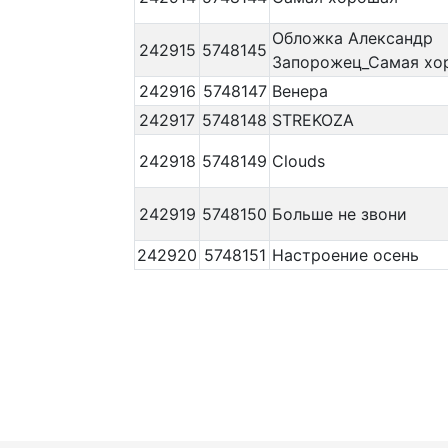
Обложка Александр
242915
5748145
Запорожец_Самая хо
242916
5748147
Венера
242917
5748148
STREKOZA
242918
5748149
Clouds
242919
5748150
Больше не звони
242920
5748151
Настроение осень