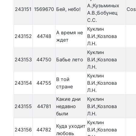
А.;Кузьминых
243151
1569670
Бей, небо!
Cos
А.В.;Бобунец
С.С.
Куклин
А время не
243152
44748
В.И.;Козлова
ждет
Л.Н.
Куклин
243153
44750
Бабье лето
В.И.;Козлова
Л.Н.
Куклин
В той
243154
44755
В.И.;Козлова
стране
Л.Н.
Какие дни
Куклин
243155
44781
недавно
В.И.;Козлова
были
Л.Н.
Куклин
Куда уходит
243156
44782
В.И.;Козлова
любовь