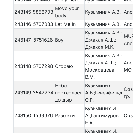
Move your
243145
5858793
Кузьминич А.В.
And
body
243146
5707033
Let Me In
Кузьминич А.В.
And
Кузьминич А.В.;
MU
243147
5751628
Boy
Джахая А.Ш.;
And
Джахая М.К.
Кузьминич А.В.;
Джахая А.Ш.;
And
243148
5707298
Сгораю
Московцева
MO
В.М.
Небо
Кузьминых
Cos
243149
3542234
протерлось
А.В.;Гененфельд
гр.
до дыр
О.Р.
Кузьминых И.
243150
1569676
Разожги
А.;Гантимуров
Cos
Е.А.
Кузьминых И.