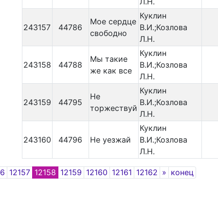
Л.Н.
Куклин
Мое сердце
243157
44786
В.И.;Козлова
свободно
Л.Н.
Куклин
Мы такие
243158
44788
В.И.;Козлова
же как все
Л.Н.
Куклин
Не
243159
44795
В.И.;Козлова
торжествуй
Л.Н.
Куклин
243160
44796
Не уезжай
В.И.;Козлова
Л.Н.
Next
56
12157
12158
12159
12160
12161
12162
»
конец