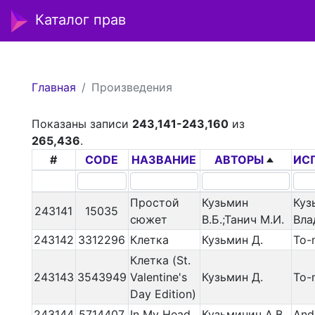
Каталог прав
Главная
Произведения
Показаны записи
243,141-243,160
из
265,436
.
#
CODE
НАЗВАНИЕ
АВТОРЫ
ИС
Простой
Кузьмин
Куз
243141
15035
сюжет
В.Б.;Танич М.И.
Вла
243142
3312296
Клетка
Кузьмин Д.
To-
Клетка (St.
243143
3543949
Valentine's
Кузьмин Д.
To-
Day Edition)
243144
5714407
In My Head
Кузьминич А.В.
And