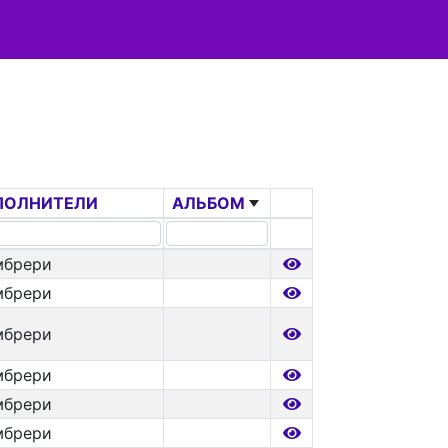
ПОЛНИТЕЛИ
АЛЬБОМ
мбрери
мбрери
мбрери
мбрери
мбрери
мбрери