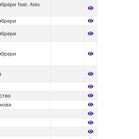
брери feat. Alex
мбрери
мбрери
мбрери
а
ство
анова