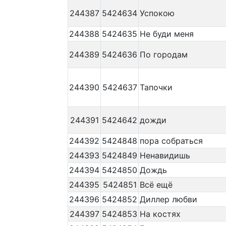
244387
5424634
Успокою
244388
5424635
Не буди меня
244389
5424636
По городам
244390
5424637
Тапочки
244391
5424642
дожди
244392
5424848
пора собраться
244393
5424849
Ненавидишь
244394
5424850
Дождь
244395
5424851
Всё ещё
244396
5424852
Диллер любви
244397
5424853
На костях