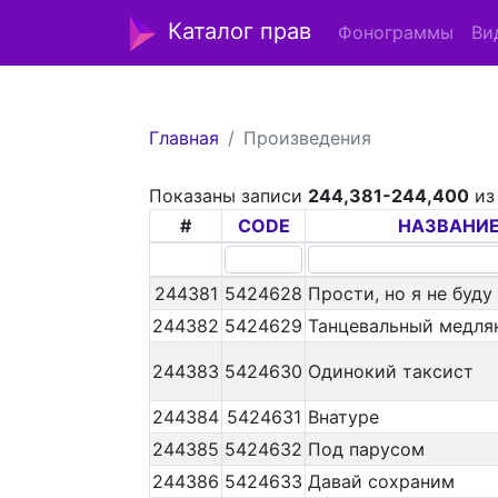
Каталог прав
Фонограммы
Ви
Главная
Произведения
Показаны записи
244,381-244,400
и
#
CODE
НАЗВАНИ
244381
5424628
Прости, но я не буду
244382
5424629
Танцевальный медля
244383
5424630
Одинокий таксист
244384
5424631
Внатуре
244385
5424632
Под парусом
244386
5424633
Давай сохраним