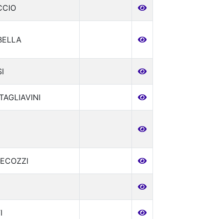
CCIO
BELLA
I
TAGLIAVINI
ECOZZI
I