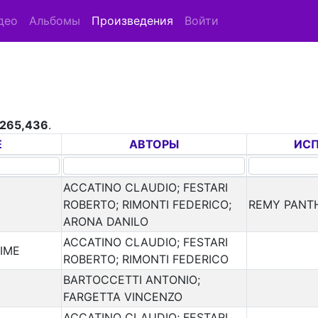
део
Альбомы
Произведения
Войти
265,436
.
Е
АВТОРЫ
ИС
ACCATINO CLAUDIO; FESTARI
ROBERTO; RIMONTI FEDERICO;
REMY PANT
ARONA DANILO
ACCATINO CLAUDIO; FESTARI
IME
ROBERTO; RIMONTI FEDERICO
BARTOCCETTI ANTONIO;
FARGETTA VINCENZO
ACCATINO CLAUDIO; FESTARI