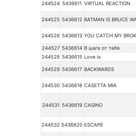
244524
5436611
VIRTUAL REACTION
244525
5436612
BATMAN IS BRUCE W
244526
5436613
YOU CATCH MY BRO
244527
5436614
В шаге от тебя
244528
5436615
Love is
244529
5436617
BACKWARDS
244530
5436618
CASETTA MIA
244531
5436619
CASINO
244532
5436620
ESCAPE