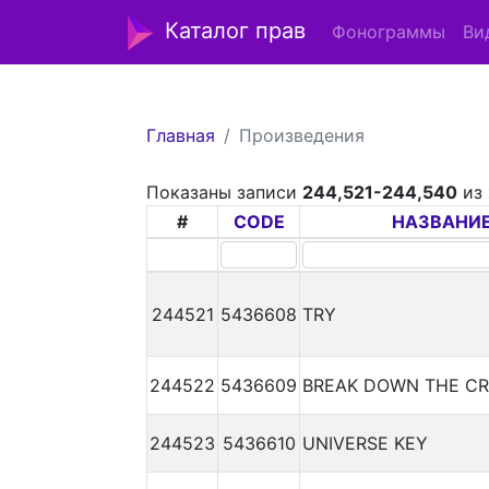
Каталог прав
Фонограммы
Ви
Главная
Произведения
Показаны записи
244,521-244,540
из
#
CODE
НАЗВАНИ
244521
5436608
TRY
244522
5436609
BREAK DOWN THE CR
244523
5436610
UNIVERSE KEY