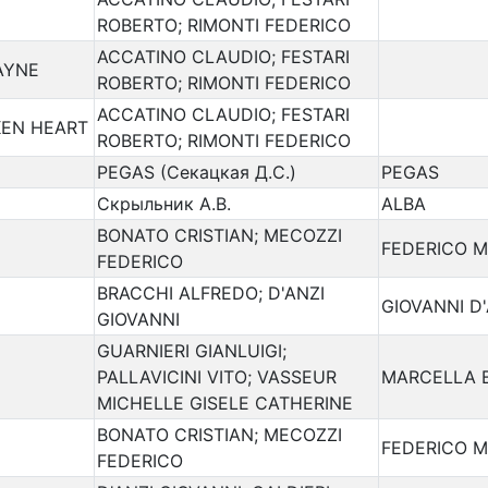
ROBERTO; RIMONTI FEDERICO
ACCATINO CLAUDIO; FESTARI
AYNE
ROBERTO; RIMONTI FEDERICO
ACCATINO CLAUDIO; FESTARI
KEN HEART
ROBERTO; RIMONTI FEDERICO
PEGAS (Секацкая Д.С.)
PEGAS
Скрыльник А.В.
ALBA
BONATO CRISTIAN; MECOZZI
FEDERICO M
FEDERICO
BRACCHI ALFREDO; D'ANZI
GIOVANNI D'
GIOVANNI
GUARNIERI GIANLUIGI;
PALLAVICINI VITO; VASSEUR
MARCELLA 
MICHELLE GISELE CATHERINE
BONATO CRISTIAN; MECOZZI
FEDERICO M
FEDERICO