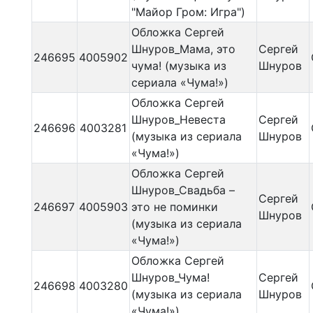
"Майор Гром: Игра")
Обложка Сергей
Шнуров_Мама, это
Сергей
246695
4005902
чума! (музыка из
Шнуров
сериала «Чума!»)
Обложка Сергей
Шнуров_Невеста
Сергей
246696
4003281
(музыка из сериала
Шнуров
«Чума!»)
Обложка Сергей
Шнуров_Свадьба –
Сергей
246697
4005903
это не поминки
Шнуров
(музыка из сериала
«Чума!»)
Обложка Сергей
Шнуров_Чума!
Сергей
246698
4003280
(музыка из сериала
Шнуров
«Чума!»)