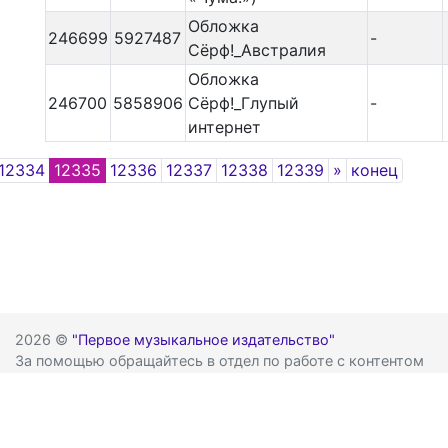
Обложка
246699
5927487
-
Сёрф!_Австралия
Обложка
246700
5858906
Сёрф!_Глупый
-
интернет
Next
12334
12335
12336
12337
12338
12339
»
конец
2026 ©
"Первое музыкальное издательство"
За помощью обращайтесь в отдел по работе с контентом