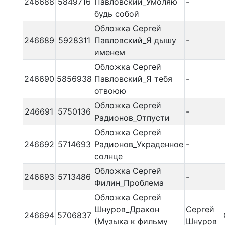
246688
5849716
Павловский_Умоляю
-
будь собой
Обложка Сергей
246689
5928311
Павловский_Я дышу
-
именем
Обложка Сергей
246690
5856938
Павловский_Я тебя
-
отвоюю
Обложка Сергей
246691
5750136
-
Радионов_Отпусти
Обложка Сергей
246692
5714693
Радионов_Украденное
-
солнце
Обложка Сергей
246693
5713486
-
Филин_Проблема
Обложка Сергей
Шнуров_Дракон
Сергей
246694
5706837
(Музыка к фильму
Шнуров