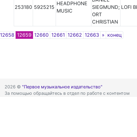
HEADPHONE
253180
5925215
SIEGMUND;
LOFI 
MUSIC
ORT
CHRISTIAN
Next
12658
12659
12660
12661
12662
12663
»
конец
2026 ©
"Первое музыкальное издательство"
За помощью обращайтесь в отдел по работе с контентом