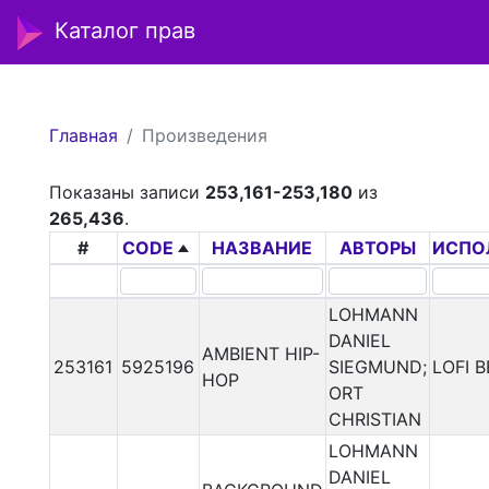
Каталог прав
Главная
Произведения
Показаны записи
253,161-253,180
из
265,436
.
#
CODE
НАЗВАНИЕ
АВТОРЫ
ИСПО
LOHMANN
DANIEL
AMBIENT HIP-
253161
5925196
SIEGMUND;
LOFI 
HOP
ORT
CHRISTIAN
LOHMANN
DANIEL