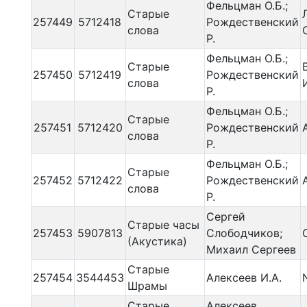
Фельцман О.Б.;
Старые
257449
5712418
Рождественский
слова
Р.
Фельцман О.Б.;
Старые
257450
5712419
Рождественский
слова
Р.
Фельцман О.Б.;
Старые
257451
5712420
Рождественский
слова
Р.
Фельцман О.Б.;
Старые
257452
5712422
Рождественский
слова
Р.
Сергей
Старые часы
257453
5907813
Слободчиков;
(Акустика)
Михаил Сергеев
Старые
257454
3544453
Алексеев И.А.
Шрамы
Старые
Алексеев