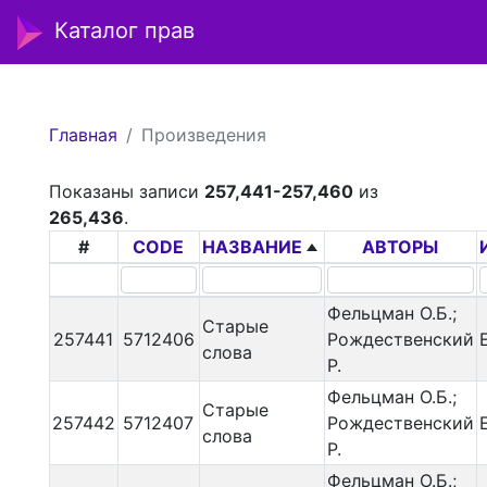
Каталог прав
Главная
Произведения
Показаны записи
257,441-257,460
из
265,436
.
#
CODE
НАЗВАНИЕ
АВТОРЫ
Фельцман О.Б.;
Старые
257441
5712406
Рождественский
слова
Р.
Фельцман О.Б.;
Старые
257442
5712407
Рождественский
слова
Р.
Фельцман О.Б.;