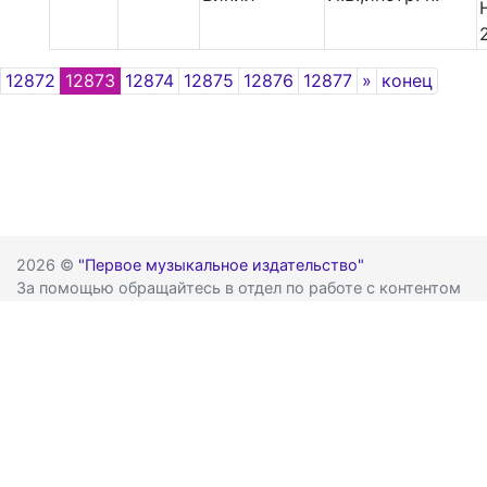
Next
12872
12873
12874
12875
12876
12877
»
конец
2026 ©
"Первое музыкальное издательство"
За помощью обращайтесь в отдел по работе с контентом