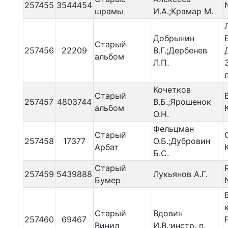
257455
3544454
шрамы
И.А.;Крамар М.
Добрынин
Старый
257456
22209
В.Г.;Дербенев
альбом
Л.П.
Кочетков
Старый
257457
4803744
В.Б.;Ярошенок
альбом
О.Н.
Фельцман
Старый
257458
17377
О.Б.;Дубровин
Арбат
Б.С.
Старый
257459
5439888
Лукьянов А.Г.
Бумер
Старый
Вдовин
257460
69467
Винил
И.В.;инстр. п.