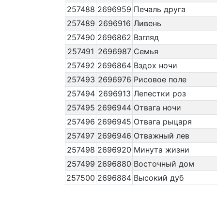
257488
2696959
Печаль друга
257489
2696916
Ливень
257490
2696862
Взгляд
257491
2696987
Семья
257492
2696864
Вздох ночи
257493
2696976
Рисовое поле
257494
2696913
Лепестки роз
257495
2696944
Отвага ночи
257496
2696945
Отвага рыцаря
257497
2696946
Отважный лев
257498
2696920
Минута жизни
257499
2696880
Восточный дом
257500
2696884
Высокий дуб