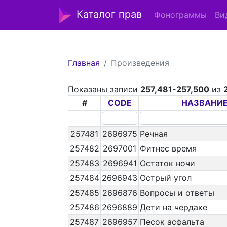
Каталог прав
Фонограммы
Ви
Главная
Произведения
Показаны записи
257,481-257,500
из
#
CODE
НАЗВАНИ
257481
2696975
Речная
257482
2697001
Фитнес время
257483
2696941
Остаток ночи
257484
2696943
Острый угол
257485
2696876
Вопросы и ответы
257486
2696889
Дети на чердаке
257487
2696957
Песок асфальта